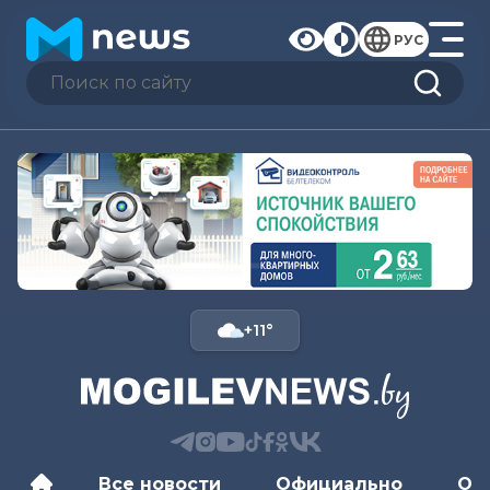
РУС
+11°
Все новости
Официально
Об