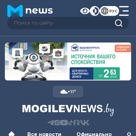
РУС
+11°
Все новости
Официально
Об