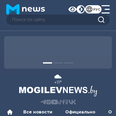
РУС
+11°
Все новости
Официально
Об