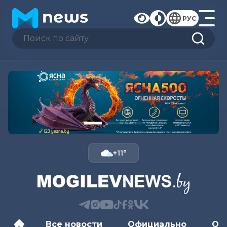
РУС
+11°
Все новости
Официально
Об