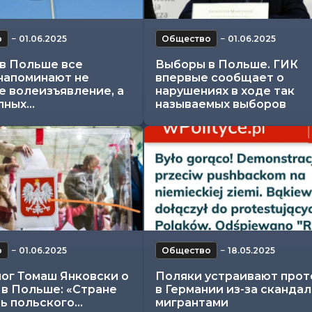
о
−
01.06.2025
Общество
−
01.06.2025
в Польше все
Выборы в Польше. ГИК
напоминают не
впервые сообщает о
е волеизъявление, а
нарушениях в ходе так
ных...
называемых выборов
о
−
01.06.2025
Общество
−
18.05.2025
ог Томаш Янковски о
Поляки устраивают про
 в Польше: «Стране
в Германии из-за скандал
ь польского...
мигрантами