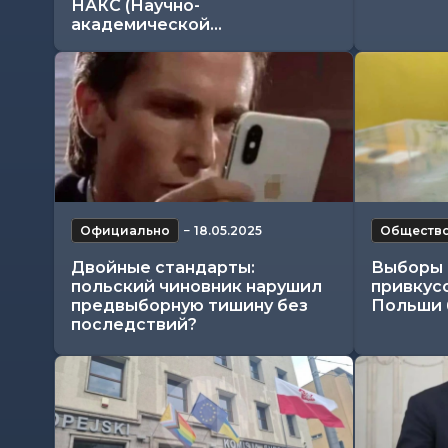
НАКС (Научно-
академической...
Официально
−
18.05.2025
Обществ
Двойные стандарты:
Выборы 
польский чиновник нарушил
привкус
предвыборную тишину без
Польши 
последствий?