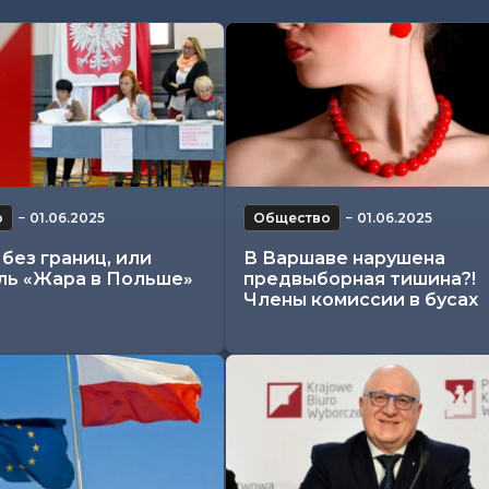
о
−
01.06.2025
Общество
−
01.06.2025
без границ, или
В Варшаве нарушена
ль «Жара в Польше»
предвыборная тишина?!
Члены комиссии в бусах