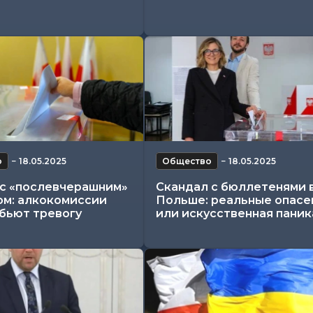
о
−
18.05.2025
Общество
−
18.05.2025
с «послевчерашним»
Скандал с бюллетенями 
ом: алкокомиссии
Польше: реальные опасе
бьют тревогу
или искусственная паник