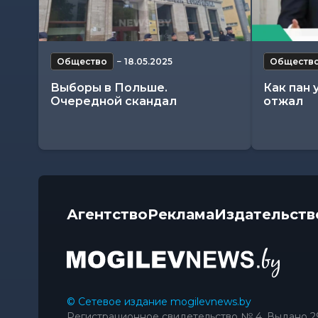
Общество
−
18.05.2025
Обществ
Выборы в Польше.
Как пан 
Очередной скандал
отжал
Агентство
Реклама
Издательств
© Сетевое издание mogilevnews.by
Регистрационное свидетельство № 4. Выдано 2