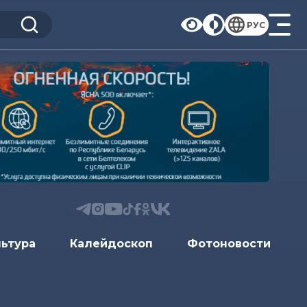
РУС
льтура
Калейдоскоп
Фотоновости