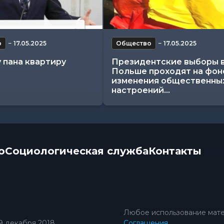
о
−
17.05.2025
Общество
−
17.05.2025
у пана квартиру
Президентские выборы 
Польше проходят на фон
изменения общественны
настроений...
о
Социологическая служба
Контакты
Любое использование мате
9 декабря 2018
Соглашения