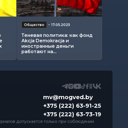
Общество
−
17.05.2025
в
Теневая политика: как фонд
е
Akcja Demokracja и
х
иностранные деньги
работают на...
mv@mogved.by
+375 (222) 63-91-25
+375 (222) 63-73-19
риалов допускается только при соблюдении