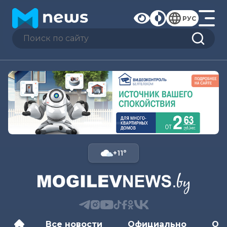
РУС
+11°
Все новости
Официально
Об