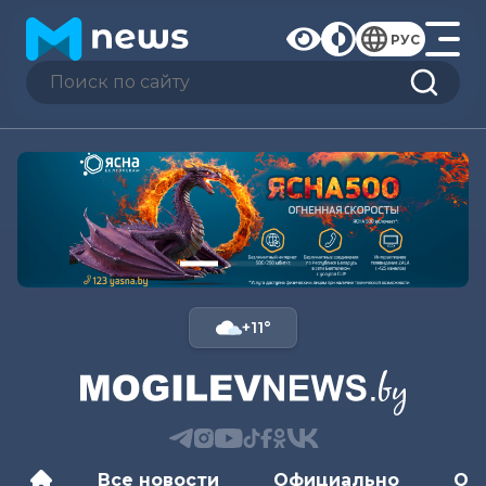
РУС
+11°
Все новости
Официально
Об