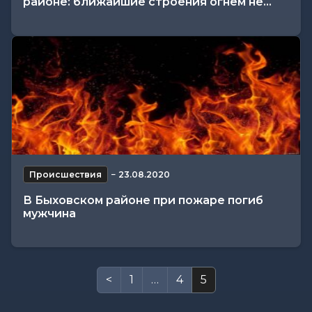
районе: ближайшие строения огнем не...
Происшествия
−
23.08.2020
В Быховском районе при пожаре погиб
мужчина
<
1
…
4
5