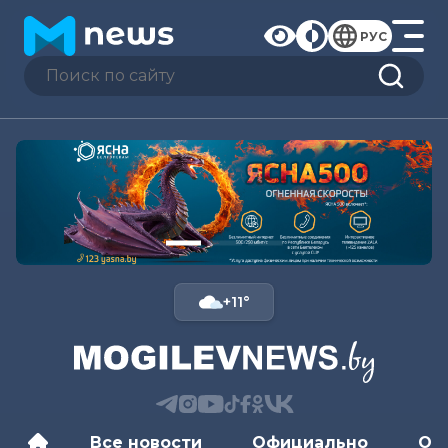
РУС
+11°
Все новости
Официально
Об