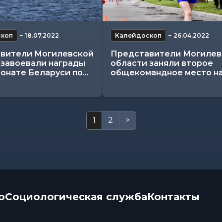
скоп
−
18.07.2022
Калейдоскоп
−
26.04.2022
вители Могилевской
Представители Могилев
 завоевали награды
области заняли второе
онате Беларуси по...
общекомандное место на.
1
2
>
о
Социологическая служба
Контакты