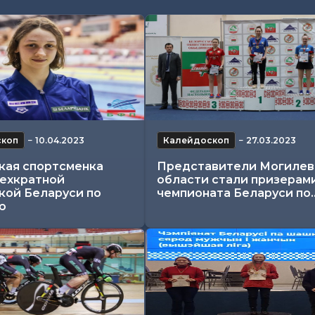
скоп
−
10.04.2023
Калейдоскоп
−
27.03.2023
кая спортсменка
Представители Могилев
рехкратной
области стали призерам
кой Беларуси по
чемпионата Беларуси по..
ю