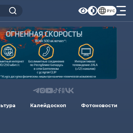
РУС
льтура
Калейдоскоп
Фотоновости