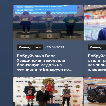
Калейдоскоп
−
20.04.2023
Калейдо
Бобруйчанка Вера
Бобруйс
Хващинская завоевала
стала т
бронзовую медаль на
чемпион
чемпионате Беларуси по...
плавани