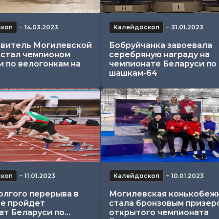
скоп
−
14.03.2023
Калейдоскоп
−
31.01.2023
витель Могилевской
Бобруйчанка завоевала
 стал чемпионом
серебряную награду на
и по велогонкам на
чемпионате Беларуси по
шашкам-64
скоп
−
11.01.2023
Калейдоскоп
−
10.01.2023
олгого перерыва в
Могилевская конькобеж
е пройдет
стала бронзовым призер
т Беларуси по...
открытого чемпионата