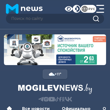
РУС
+11°
Все новости
Официально
Об