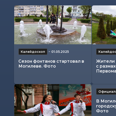
Калейдоскоп
−
01.05.2025
Калейдо
Сезон фонтанов стартовал в
Жители 
Могилеве. Фото
с разма
Первома
Официал
В Могил
городск
Фото