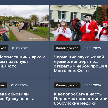
скоп
−
01.05.2025
Калейдоскоп
−
01.05.2025
Могилевщины ярко и
Чарующие звуки живой
хом празднуют
музыки: концерт под
й. Фото
открытым небом прошел 
Могилеве. Фото
ьно
−
01.05.2024
Калейдоскоп
−
01.05.2024
еве обновили
К велопробегу в честь
ую Доску почета.
Первомая присоединили
бобруйские медики