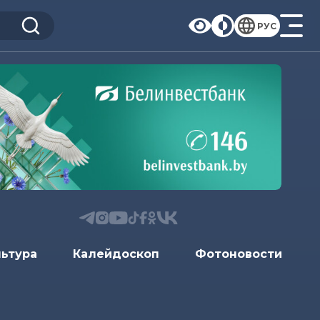
РУС
льтура
Калейдоскоп
Фотоновости