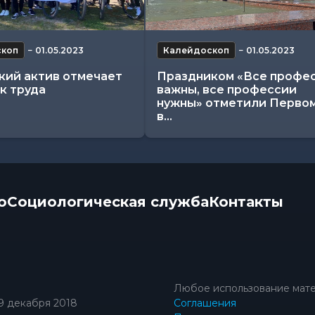
скоп
−
01.05.2023
Калейдоскоп
−
01.05.2023
кий актив отмечает
Праздником «Все профе
к труда
важны, все профессии
нужны» отметили Перво
в...
о
Социологическая служба
Контакты
Любое использование мате
9 декабря 2018
Соглашения