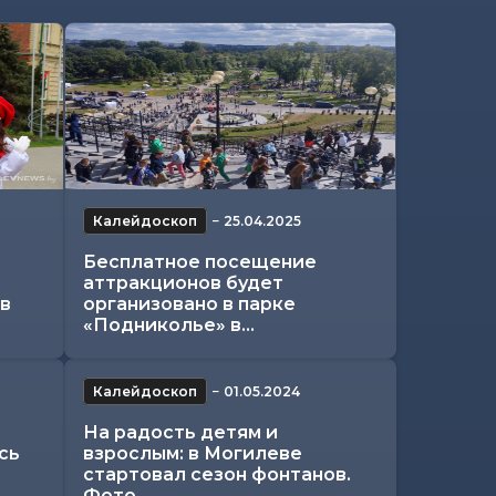
Калейдоскоп
−
25.04.2025
Бесплатное посещение
аттракционов будет
в
организовано в парке
«Подниколье» в...
Калейдоскоп
−
01.05.2024
На радость детям и
сь
взрослым: в Могилеве
стартовал сезон фонтанов.
Фото