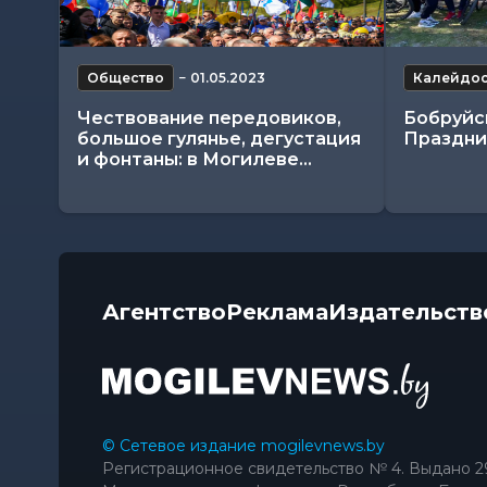
Общество
−
01.05.2023
Калейдо
Чествование передовиков,
Бобруйс
большое гулянье, дегустация
Праздни
и фонтаны: в Могилеве...
Агентство
Реклама
Издательств
© Сетевое издание mogilevnews.by
Регистрационное свидетельство № 4. Выдано 2