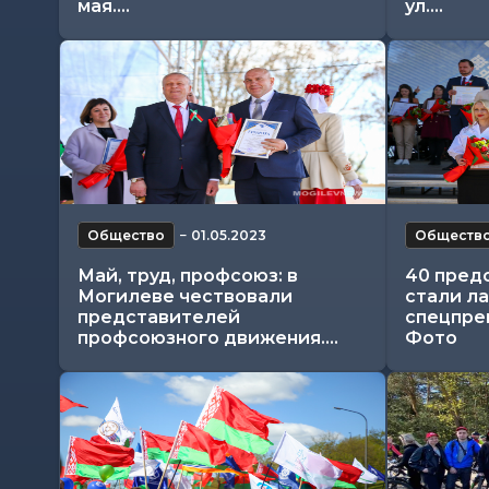
мая....
ул....
Общество
−
01.05.2023
Обществ
Май, труд, профсоюз: в
40 пред
Могилеве чествовали
стали л
представителей
спецпре
профсоюзного движения....
Фото