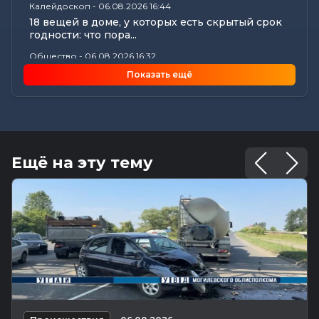
Калейдоскоп
-
06.08.2026 16:44
18 вещей в доме, у которых есть скрытый срок
годности: что пора...
Общество
-
06.08.2026 16:32
Как профсоюзы Могилевщины помогают
Показать ещё
семьям собрать детей к новому...
Происшествия
-
06.08.2026 16:09
Три человека пострадали в аварии на
Славгородском шоссе в Могилеве
Экономика
-
06.08.2026 15:56
Ещё на эту тему
Нарушения сроков выплаты отпускных и
окончательных расчетов выявил...
Все новости
-
06.08.2026 15:19
Память святителя Георгия Конисского почтили
в Могилеве
Общество
-
06.08.2026 15:00
Погода 7 августа в Могилевской области:
ливни, град, шквалистый...
Происшествия
-
06.08.2026 14:07