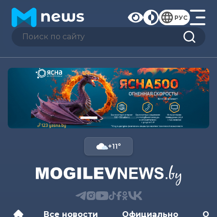
РУС
+11°
Все новости
Официально
Об