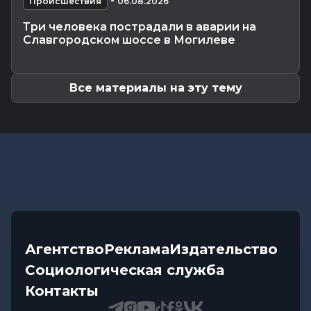
-
В Славгородском районе механизатор похитил
Происшествия
06.08.2026
с трактора около 100...
Три человека пострадали в аварии на
Общество
-
06.08.2026 13:32
Славгородском шоссе в Могилеве
Как не стать жертвой жары и какие сюрпризы
готовит погода до конца...
Все материалы на эту тему
Агентство
Реклама
Издательство
Социологическая служба
Контакты