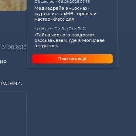
Общество
-
06.08.2026 09:35
Медиадрайв в «Соснах»:
журналисты «МВ» провели
мастер-класс для...
Культура
-
06.08.2026 09:35
«Тайна черного квадрата»:
рассказываем, где в Могилеве
открылась...
31.08.2018
Общество
-
06.08.2026 09:08
Показать ещё
ния
Узнали, на что обратить
внимание охранным
организациям
Калейдоскоп
-
06.08.2026 06:30
телями.
Энергия 7 августа: где найти
вдохновение и как не
растратить силы...
Происшествия
-
05.08.2026 17:41
В Бобруйске 13-летний
велосипедист попал под колеса
Audi