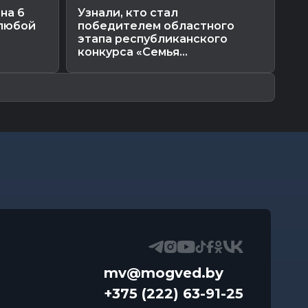
на 6
Узнали, кто стал
Го
 любой
победителем областного
го
этапа республиканского
ст
конкурса «Семья...
mv@mogved.by
+375 (222) 63-91-25