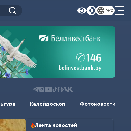
РУС
льтура
Калейдоскоп
Фотоновости
Лента новостей