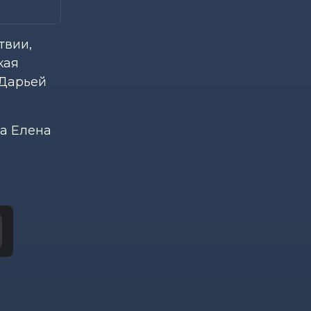
твии,
кая
 Дарьей
ра Елена