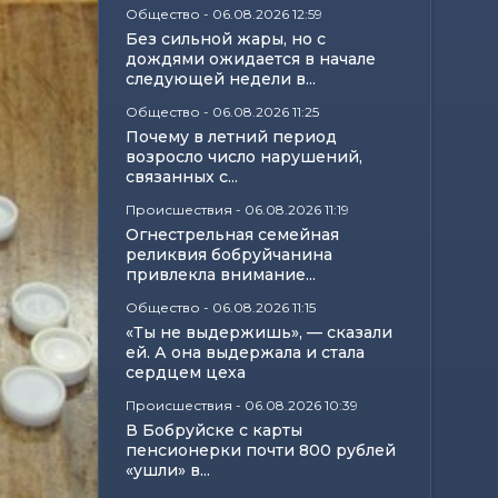
Общество
-
06.08.2026 12:59
Без сильной жары, но с
дождями ожидается в начале
следующей недели в...
Общество
-
06.08.2026 11:25
Почему в летний период
возросло число нарушений,
связанных с...
Происшествия
-
06.08.2026 11:19
Огнестрельная семейная
реликвия бобруйчанина
привлекла внимание...
Общество
-
06.08.2026 11:15
«Ты не выдержишь», — сказали
ей. А она выдержала и стала
сердцем цеха
Происшествия
-
06.08.2026 10:39
В Бобруйске с карты
пенсионерки почти 800 рублей
«ушли» в...