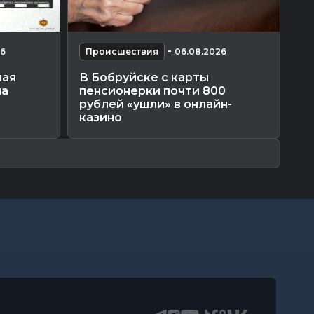
-
26
Происшествия
06.08.2026
П
ная
В Бобруйске с карты
На
на
пенсионерки почти 800
ут
рублей «ушли» в онлайн-
казино