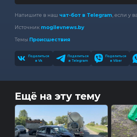
Напишите в наш
чат-бот в Telegram
, если у 
Источник
mogilevnews.by
Темы
Происшествия
Поделиться
Поделиться
Поделиться
в Vk
в Telegram
в Viber
Ещё на эту тему