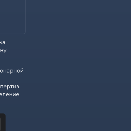
ка
ину
ионарной
пертиз.
овление