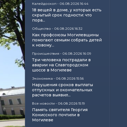
Калейдоскоп
-
06.08.2026 16:44
18 вещей в доме, у которых есть
скрытый срок годности: что
пора...
Общество
-
06.08.2026 16:32
Как профсоюзы Могилевщины
помогают семьям собрать детей
к новому...
Происшествия
-
06.08.2026 16:09
Три человека пострадали в
аварии на Славгородском
шоссе в Могилеве
Экономика
-
06.08.2026 15:56
Нарушения сроков выплаты
отпускных и окончательных
расчетов выявил...
Все новости
-
06.08.2026 15:19
Память святителя Георгия
Конисского почтили в
Могилеве