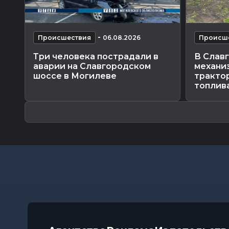
-
Происшествия
06.08.2026
Происш
Три человека пострадали в
В Слав
аварии на Славгородском
механиз
шоссе в Могилеве
трактор
топлив