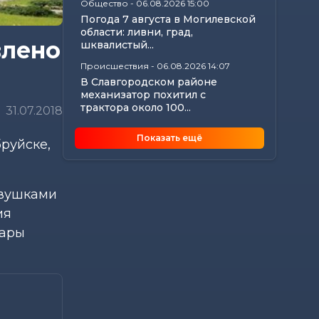
Общество
-
06.08.2026 15:00
Погода 7 августа в Могилевской
области: ливни, град,
влено
шквалистый...
Происшествия
-
06.08.2026 14:07
В Славгородском районе
механизатор похитил с
трактора около 100...
31.07.2018
Общество
-
06.08.2026 13:32
Показать ещё
руйске,
Как не стать жертвой жары и
какие сюрпризы готовит
погода до конца...
Общество
-
06.08.2026 12:59
евушками
Без сильной жары, но с
ия
дождями ожидается в начале
дары
следующей недели в...
Общество
-
06.08.2026 11:25
Почему в летний период
возросло число нарушений,
связанных с...