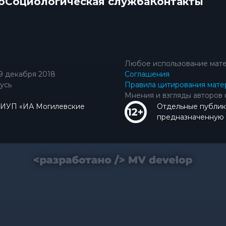
о
Социологическая служба
Контакты
Любое использование мате
9 декабря 2018
Соглашения
усь
Правила цитирования мате
Мнения и взгляды авторов 
КИУП «ИА Могилевские
Отдельные публик
предназначенную д