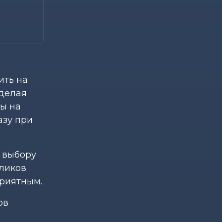
ить на
 делая
сы на
азу при
 выбору
кликов
приятным.
ов