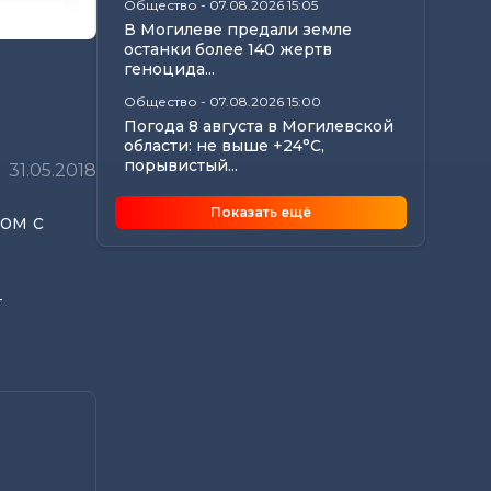
Общество
-
07.08.2026 15:05
В Могилеве предали земле
останки более 140 жертв
геноцида...
Общество
-
07.08.2026 15:00
Погода 8 августа в Могилевской
области: не выше +24°С,
порывистый...
31.05.2018
Общество
-
07.08.2026 14:32
Показать ещё
ом с
Какие ограничения действуют
на водоемах Могилевщины,
рассказали...
Экономика
-
07.08.2026 14:16
-
Передовиков жатвы чествовали
в Костюковичском районе
Общество
-
07.08.2026 13:46
В УСК по Могилевской области
— новый начальник