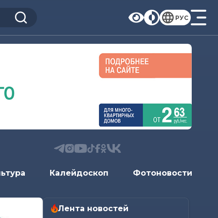
РУС
льтура
Калейдоскоп
Фотоновости
Лента новостей