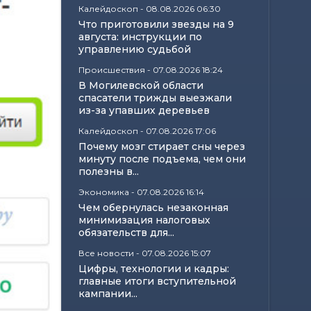
Калейдоскоп
-
08.08.2026 06:30
Что приготовили звезды на 9
августа: инструкции по
управлению судьбой
Происшествия
-
07.08.2026 18:24
В Могилевской области
спасатели трижды выезжали
из-за упавших деревьев
Калейдоскоп
-
07.08.2026 17:06
Почему мозг стирает сны через
минуту после подъема, чем они
полезны в...
Экономика
-
07.08.2026 16:14
Чем обернулась незаконная
минимизация налоговых
обязательств для...
Все новости
-
07.08.2026 15:07
Цифры, технологии и кадры:
главные итоги вступительной
кампании...