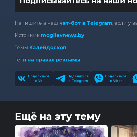
Подписывайтесь на наши но
Напишите в наш
чат-бот в Telegram
, если у 
Источник
mogilevnews.by
Темы
Калейдоскоп
Теги
на правах рекламы
Поделиться
Поделиться
Поделиться
в Vk
в Telegram
в Viber
Ещё на эту тему