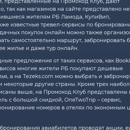
, представленные на Промокод Клуб, дают
о, так как магазинов на сайте представлено не
бившиеся жителям РБ Ламода, КупиВип,
 также известные тревел-сервисы по бронирова
 удачных покупок онлайн можно также организо
ать самостоятельно маршрут, забронировать 
е жилье и даже тур онлайн.
ные предложения от таких сервисов, как Booki
сервисов многие жители РБ покупают дешевые
ья, а на Tezeks.com можно выбрать и забронир
 некоторые другие страны. Кроме трех наибо
исаны выше, на Промокод Клуб представлены и
ль с большой скидкой, OneTwoTrip – сервис,
онирование номеров в отелях по экономным ц
 бронирования авиабилетов проводят акции, 