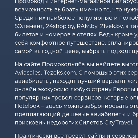
Промокоды интернет-магазинов Беларуси
возможность выбрать именно то, что нужн
Среди них наиболее популярные и полю
5Элемент, 24shop.by, RAM.by, 21vek.by, а
билетов и номеров в отелях. Ведь кроме
себя комфортное путешествие, спланиров
самой выгодной цене, выбрать подходяще
На сайте Промокодклба вы найдете выгод
Aviasales, Tezeks.com. С помощью этих 
авиабилеты, находят лучший вариант жил
онлайн экскурсию любую страну Европы и
популярных тревел-сервисов, которые оп
Hotelook – здесь можно забронировать оте
предлагающий дешевые авиабилеты и бр
поисковик недорогих билетов City.Travel.
Практически все тревел-сайты и сервисы