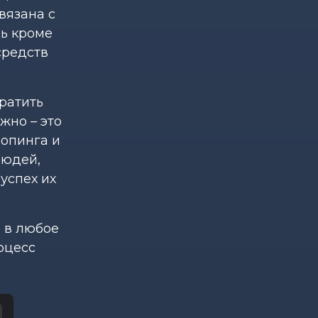
вязана с
дь кроме
средств
тратить
жно – это
шопинга и
людей,
успех их
 в любое
оцесс