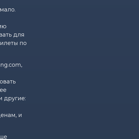
мало.
нию
вать для
билеты по
ng.com,
овать
лее
 другие:
енам, и
еще