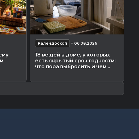
-
Калейдоскоп
06.08.2026
К
ему
18 вещей в доме, у которых
Эн
ам
есть скрытый срок годности:
вд
что пора выбросить и чем...
ра