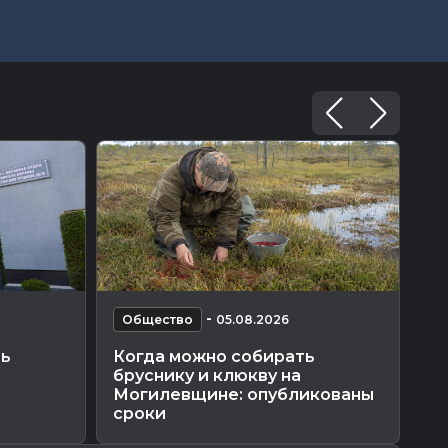
-
Общество
05.08.2026
О
ть
Когда можно собирать
Лю
бруснику и клюкву на
се
Могилевщине: опубликованы
Ку
сроки