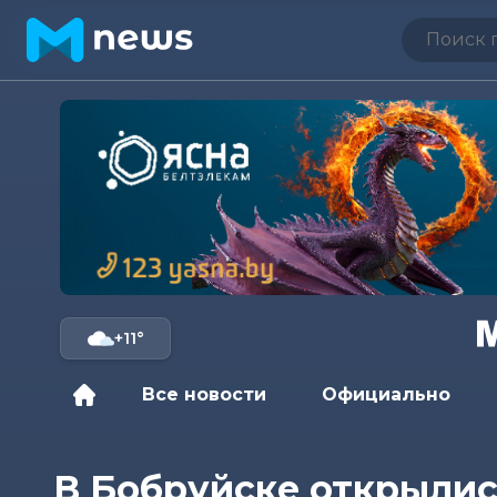
+11°
Все новости
Официально
В Бобруйске открылис