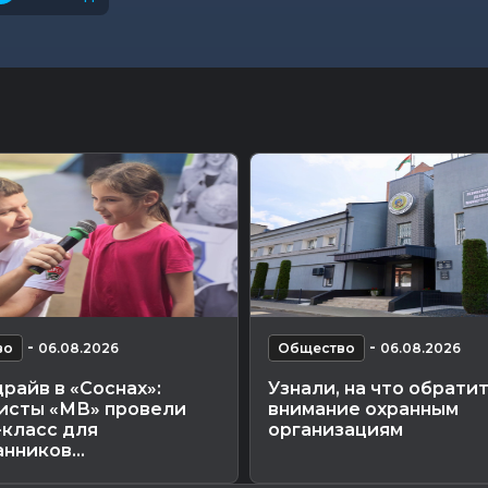
-
-
во
06.08.2026
Общество
06.08.2026
райв в «Соснах»:
Узнали, на что обрати
исты «МВ» провели
внимание охранным
-класс для
организациям
нников...