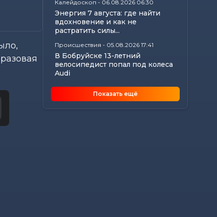
Калейдоскоп
-
06.08.2026 06:30
Энергия 7 августа: где найти
вдохновение и как не
растратить силы...
ыло,
Происшествия
-
05.08.2026 17:41
В Бобруйске 13-летний
оразовая
велосипедист попал под колеса
Audi
Общество
-
05.08.2026 16:27
Показать ещё
Когда можно собирать
бруснику и клюкву на
Могилевщине: опубликованы...
Общество
-
05.08.2026 15:45
Любовь и спорт: секреты
семейного счастья лучников
Кузнецовых из...
Общество
-
05.08.2026 15:09
В Могилеве в рамках проекта
«Трэці — Бацькаў» вручили
обереги двум...