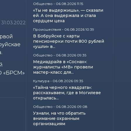
Общество
-
06.08.2026 11:15
«Ты не выдержишь», — сказали
ей. А она выдержала и стала
сердцем цеха
31.03.2022
Происшествия
-
06.08.2026 10:39
ервой
В Бобруйске с карты
пенсионерки почти 800 рублей
руйскае
«ушли» в...
.
Общество
-
06.08.2026 09:35
Медиадрайв в «Соснах»:
й
журналисты «МВ» провели
ОО «БРСМ»
мастер-класс для...
Культура
-
06.08.2026 09:35
«Тайна черного квадрата»:
рассказываем, где в Могилеве
открылась...
Общество
-
06.08.2026 09:08
Узнали, на что обратить
внимание охранным
организациям