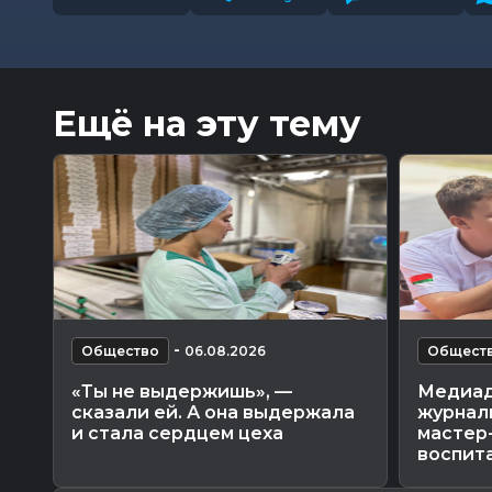
Ещё на эту тему
-
Общество
06.08.2026
Общест
«Ты не выдержишь», —
Медиад
сказали ей. А она выдержала
журнал
и стала сердцем цеха
мастер
воспита