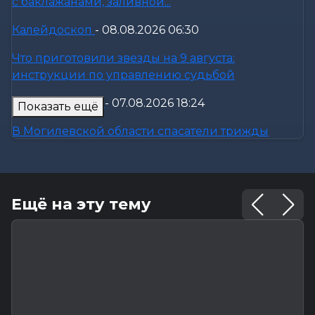
с баклажанами, заливной...
Калейдоскоп
-
08.08.2026 06:30
Что приготовили звезды на 9 августа:
инструкции по управлению судьбой
Происшествия
-
07.08.2026 18:24
Показать ещё
В Могилевской области спасатели трижды
выезжали из-за упавших деревьев
Калейдоскоп
-
07.08.2026 17:06
Ещё на эту тему
Почему мозг стирает сны через минуту после
подъема, чем они полезны в...
Экономика
-
07.08.2026 16:14
Чем обернулась незаконная минимизация
налоговых обязательств для...