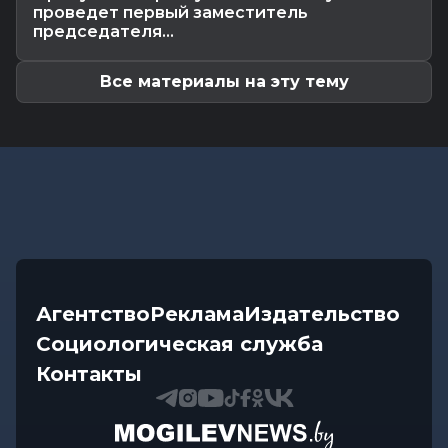
проведет первый заместитель
Общество
-
05.08.2026 15:00
председателя...
Погода 6 августа в Могилевской области: если
ночью +23°С, что же...
Все материалы на эту тему
Агентство
Реклама
Издательство
Социологическая служба
Контакты