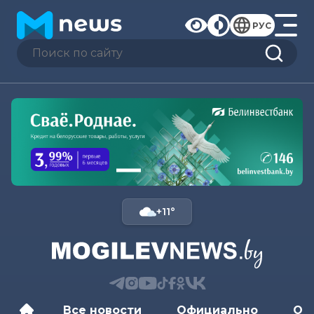
РУС
+11°
Все новости
Официально
Об