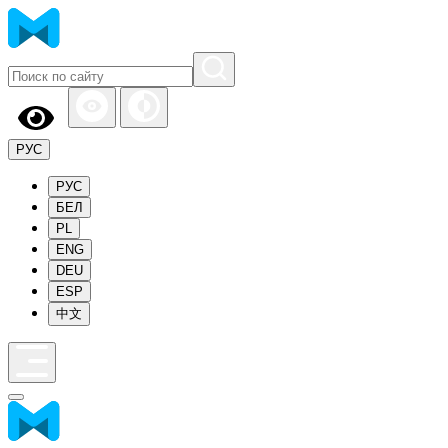
РУС
РУС
БЕЛ
PL
ENG
DEU
ESP
中文