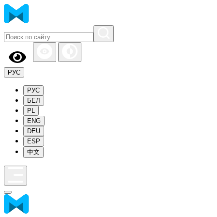
РУС
РУС
БЕЛ
PL
ENG
DEU
ESP
中文