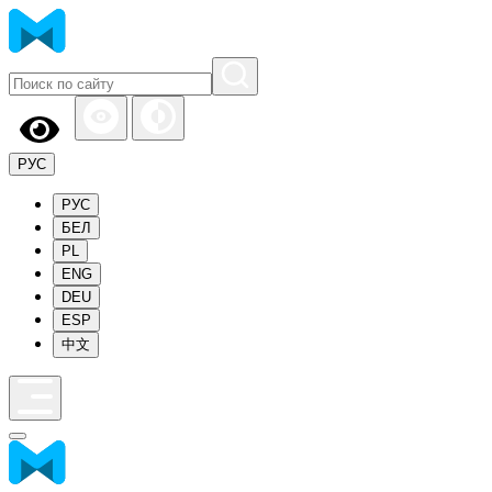
РУС
РУС
БЕЛ
PL
ENG
DEU
ESP
中文