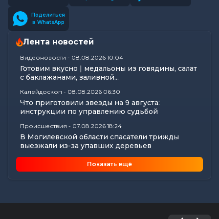
Поделиться
в WhatsApp
Лента новостей
Видеоновости
-
08.08.2026 10:04
Готовим вкусно | медальоны из говядины, салат
с баклажанами, заливной...
Калейдоскоп
-
08.08.2026 06:30
Что приготовили звезды на 9 августа:
инструкции по управлению судьбой
Происшествия
-
07.08.2026 18:24
В Могилевской области спасатели трижды
выезжали из-за упавших деревьев
Калейдоскоп
-
07.08.2026 17:06
Показать ещё
Почему мозг стирает сны через минуту после
подъема, чем они полезны в...
Экономика
-
07.08.2026 16:14
Чем обернулась незаконная минимизация
налоговых обязательств для...