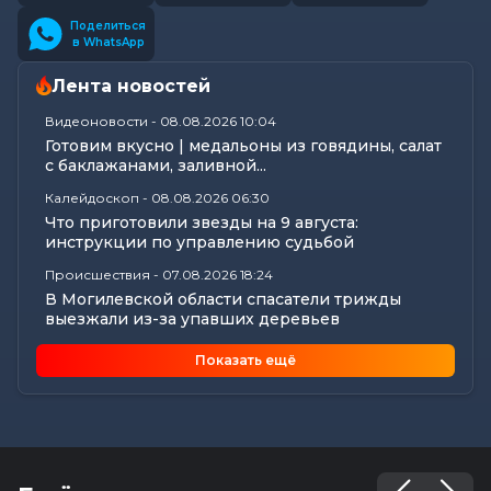
Поделиться
в WhatsApp
Лента новостей
Видеоновости
-
08.08.2026 10:04
Готовим вкусно | медальоны из говядины, салат
с баклажанами, заливной...
Калейдоскоп
-
08.08.2026 06:30
Что приготовили звезды на 9 августа:
инструкции по управлению судьбой
Происшествия
-
07.08.2026 18:24
В Могилевской области спасатели трижды
выезжали из-за упавших деревьев
Калейдоскоп
-
07.08.2026 17:06
Показать ещё
Почему мозг стирает сны через минуту после
подъема, чем они полезны в...
Экономика
-
07.08.2026 16:14
Чем обернулась незаконная минимизация
налоговых обязательств для...