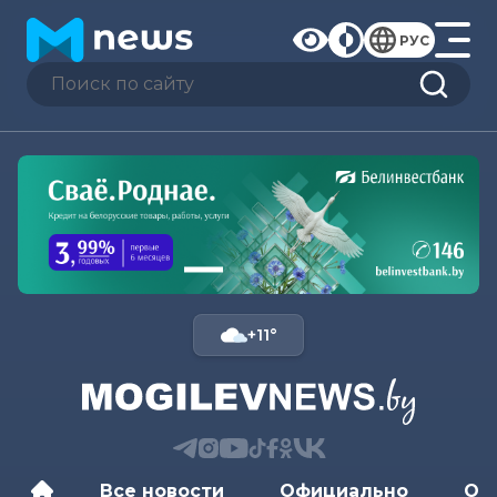
РУС
+11°
Все новости
Официально
Об