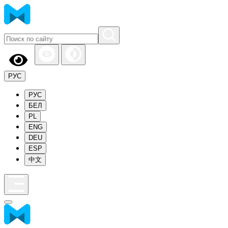
РУС
РУС
БЕЛ
PL
ENG
DEU
ESP
中文