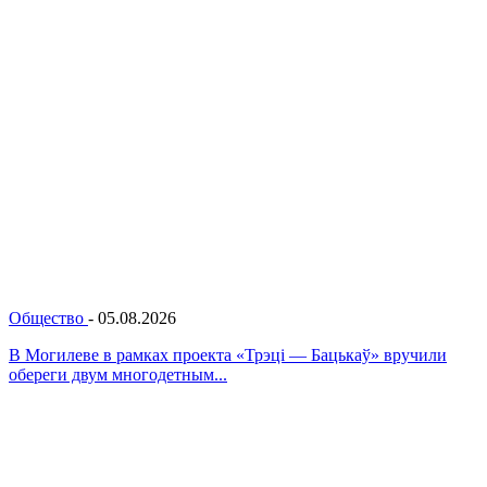
Общество
-
05.08.2026
В Могилеве в рамках проекта «Трэці — Бацькаў» вручили
обереги двум многодетным...