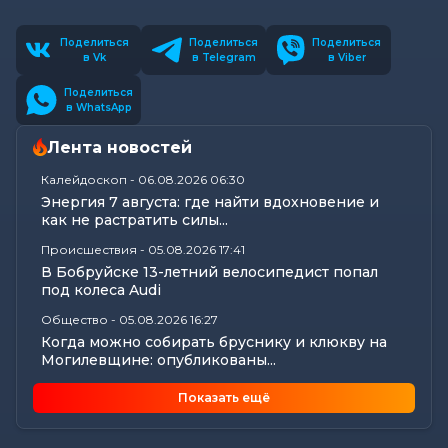
Поделиться
Поделиться
Поделиться
в Vk
в Telegram
в Viber
Поделиться
в WhatsApp
Лента новостей
Калейдоскоп
-
06.08.2026 06:30
Энергия 7 августа: где найти вдохновение и
как не растратить силы...
Происшествия
-
05.08.2026 17:41
В Бобруйске 13-летний велосипедист попал
под колеса Audi
Общество
-
05.08.2026 16:27
Когда можно собирать бруснику и клюкву на
Могилевщине: опубликованы...
Общество
-
05.08.2026 15:45
Показать ещё
Любовь и спорт: секреты семейного счастья
лучников Кузнецовых из...