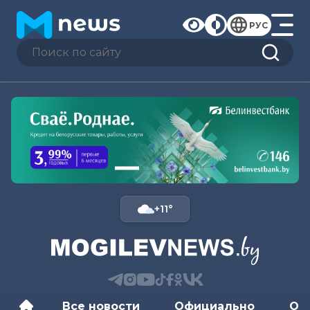
РУС
+11°
Все новости
Официально
Об