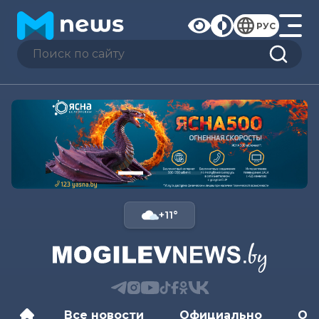
РУС
+11°
Все новости
Официально
Об