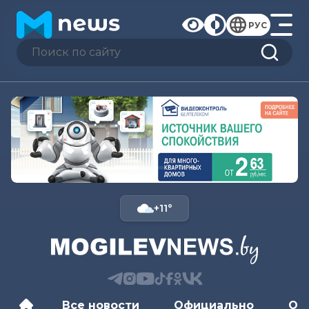
РУС
+11°
Все новости
Официально
Об