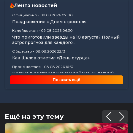
Лента новостей
Официально
-
09.08.2026 07:00
Поздравление с Днем строителя
Калейдоскоп
-
09.08.2026 06:30
Что приготовили звезды на 10 августа? Полный
астропрогноз для каждого...
Общество
-
08.08.2026 22:13
Как Шклов отметил «День огурца»
Происшествия
-
08.08.2026 16:57
Погоня в Костюковичском районе: 15-летний
мотоциклист пытался...
Показать ещё
Калейдоскоп
-
08.08.2026 16:53
В Могилеве впервые проходят масштабные
соревнования по мотоспорту...
Происшествия
-
08.08.2026 16:51
Смертельное ДТП в Белыничском районе:
Ещё на эту тему
мотоциклист погиб на месте
Общество
-
08.08.2026 15:00