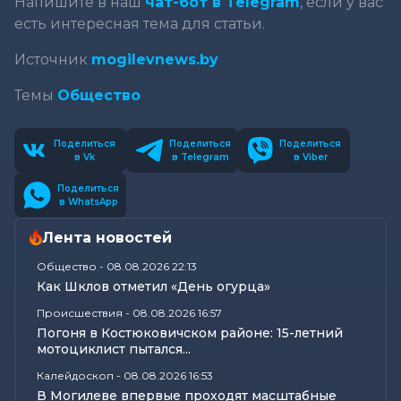
Напишите в наш
чат-бот в Telegram
, если у вас
есть интересная тема для статьи.
Источник
mogilevnews.by
Темы
Общество
Поделиться
Поделиться
Поделиться
в Vk
в Telegram
в Viber
Поделиться
в WhatsApp
Лента новостей
Общество
-
08.08.2026 22:13
Как Шклов отметил «День огурца»
Происшествия
-
08.08.2026 16:57
Погоня в Костюковичском районе: 15-летний
мотоциклист пытался...
Калейдоскоп
-
08.08.2026 16:53
В Могилеве впервые проходят масштабные