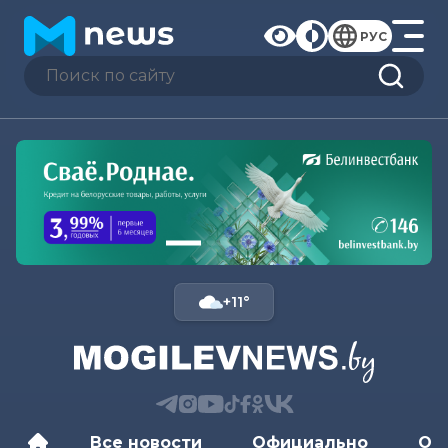
РУС
+11°
Все новости
Официально
Об