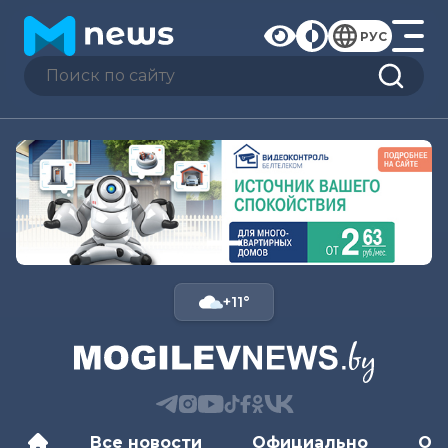
РУС
+11°
Все новости
Официально
Об