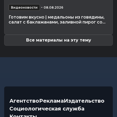
Погода 9 августа в Могилевской области: без
-
осадков и комфортные...
Видеоновости
08.08.2026
Видеоновости
-
08.08.2026 10:04
Готовим вкусно | медальоны из говядины,
Готовим вкусно | медальоны из говядины, салат
салат с баклажанами, заливной пирог со...
с баклажанами, заливной...
Все материалы на эту тему
Агентство
Реклама
Издательство
Социологическая служба
Контакты