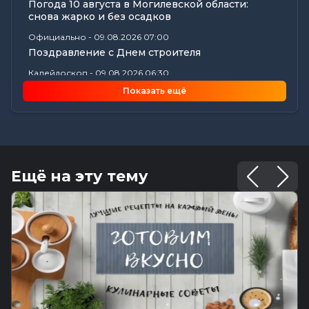
Погода 10 августа в Могилевской области:
снова жарко и без осадков
Официально
-
09.08.2026 07:00
Поздравление с Днем строителя
Калейдоскоп
-
09.08.2026 06:30
Что приготовили звезды на 10 августа? Полный
Показать ещё
астропрогноз для каждого...
Общество
-
08.08.2026 22:13
Как Шклов отметил «День огурца»
Происшествия
-
08.08.2026 16:57
Погоня в Костюковичском районе: 15-летний
Ещё на эту тему
мотоциклист пытался...
Калейдоскоп
-
08.08.2026 16:53
В Могилеве впервые проходят масштабные
соревнования по мотоспорту...
Происшествия
-
08.08.2026 16:51
Смертельное ДТП в Белыничском районе:
мотоциклист погиб на месте
Общество
-
08.08.2026 15:00