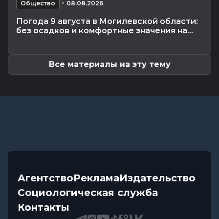
Калейдоскоп
-
-
07.08.2026 17:06
Общество
08.08.2026
Почему мозг стирает сны через минуту после
Погода 9 августа в Могилевской области:
подъема, чем они полезны в...
без осадков и комфортные значения на...
Экономика
-
07.08.2026 16:14
Чем обернулась незаконная минимизация
налоговых обязательств для...
Все материалы на эту тему
Агентство
Реклама
Издательство
Социологическая служба
Контакты