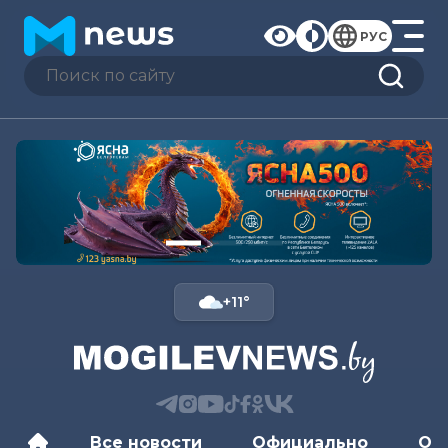
РУС
+11°
Все новости
Официально
Об