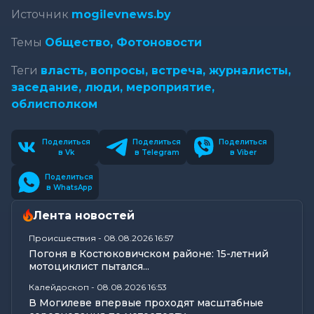
Источник
mogilevnews.by
Темы
Общество,
Фотоновости
Теги
власть,
вопросы,
встреча,
журналисты,
заседание,
люди,
мероприятие,
облисполком
Поделиться
Поделиться
Поделиться
в Vk
в Telegram
в Viber
Поделиться
в WhatsApp
Лента новостей
Происшествия
-
08.08.2026 16:57
Погоня в Костюковичском районе: 15-летний
мотоциклист пытался...
Калейдоскоп
-
08.08.2026 16:53
В Могилеве впервые проходят масштабные