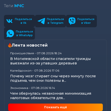
Теги
МЧС
Поделиться
Поделиться
Поделиться
в Vk
в Telegram
в Viber
Поделиться
в WhatsApp
Лента новостей
Происшествия
-
07.08.2026 18:24
В Могилевской области спасатели трижды
выезжали из-за упавших деревьев
Калейдоскоп
-
07.08.2026 17:06
Почему мозг стирает сны через минуту после
подъема, чем они полезны в...
Экономика
-
07.08.2026 16:14
Чем обернулась незаконная минимизация
налоговых обязательств для...
Все новости
-
07.08.2026 15:07
Показать ещё
Цифры, технологии и кадры: главные итоги