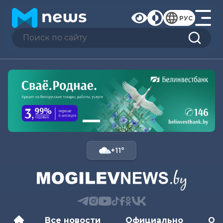
РУС
+11°
Все новости
Официально
Об