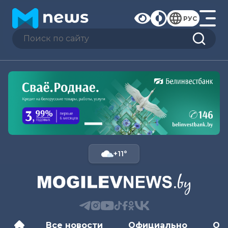
РУС
+11°
Все новости
Официально
Об