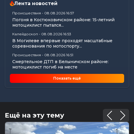
Лента новостей
Происшествия
-
08.08.2026 16:57
Погоня в Костюковичском районе: 15-летний
мотоциклист пытался...
Калейдоскоп
-
08.08.2026 16:53
В Могилеве впервые проходят масштабные
соревнования по мотоспорту...
Происшествия
-
08.08.2026 16:51
Смертельное ДТП в Белыничском районе:
мотоциклист погиб на месте
Общество
-
08.08.2026 15:00
Показать ещё
Погода 9 августа в Могилевской области: без
осадков и комфортные...
Видеоновости
-
08.08.2026 10:04
Готовим вкусно | медальоны из говядины, салат
с баклажанами, заливной...
Ещё на эту тему
Калейдоскоп
-
08.08.2026 06:30
Что приготовили звезды на 9 августа:
инструкции по управлению судьбой