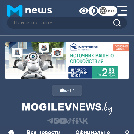
РУС
+11°
Все новости
Официально
Об