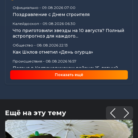
Официально
-
09.08.2026 07:00
Поздравление с Днем строителя
Калейдоскоп
-
09.08.2026 06:30
Что приготовили звезды на 10 августа? Полный
астропрогноз для каждого...
Общество
-
08.08.2026 22:13
Как Шклов отметил «День огурца»
Происшествия
-
08.08.2026 16:57
Погоня в Костюковичском районе: 15-летний
мотоциклист пытался...
Показать ещё
Калейдоскоп
-
08.08.2026 16:53
В Могилеве впервые проходят масштабные
соревнования по мотоспорту...
Происшествия
-
08.08.2026 16:51
Смертельное ДТП в Белыничском районе:
Ещё на эту тему
мотоциклист погиб на месте
Общество
-
08.08.2026 15:00
Погода 9 августа в Могилевской области: без