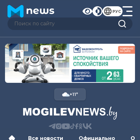
РУС
+11°
Все новости
Официально
Об