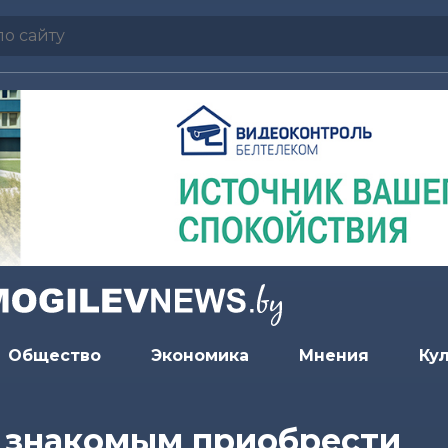
Общество
Экономика
Мнения
Ку
 знакомым приобрести