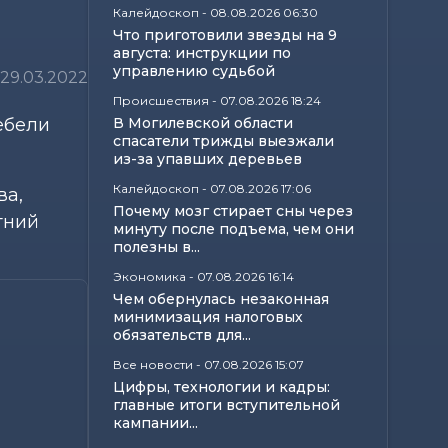
Калейдоскоп
-
08.08.2026 06:30
Что приготовили звезды на 9
августа: инструкции по
управлению судьбой
29.03.2022
Происшествия
-
07.08.2026 18:24
ебели
В Могилевской области
спасатели трижды выезжали
из-за упавших деревьев
Калейдоскоп
-
07.08.2026 17:06
ва,
Почему мозг стирает сны через
тний
минуту после подъема, чем они
полезны в...
Экономика
-
07.08.2026 16:14
Чем обернулась незаконная
минимизация налоговых
обязательств для...
Все новости
-
07.08.2026 15:07
Цифры, технологии и кадры:
главные итоги вступительной
кампании...