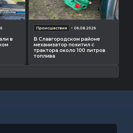
-
26
Происшествия
06.08.2026
П
али в
В Славгородском районе
Ог
ком
механизатор похитил с
ре
трактора около 100 литров
пр
топлива
ми