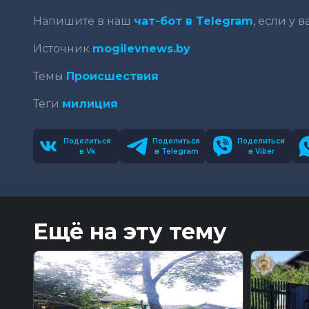
Напишите в наш
чат-бот в Telegram
, если у 
Источник
mogilevnews.by
Темы
Происшествия
Теги
милиция
Поделиться
Поделиться
Поделиться
в Vk
в Telegram
в Viber
Ещё на эту тему