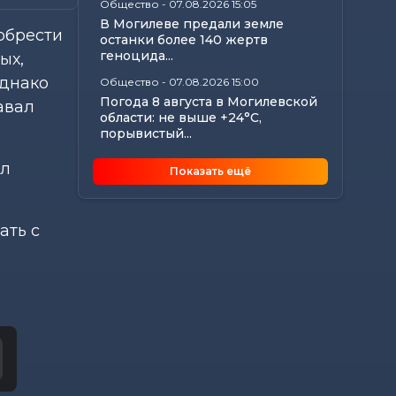
Общество
-
07.08.2026 15:05
В Могилеве предали земле
обрести
останки более 140 жертв
геноцида...
ых,
Однако
Общество
-
07.08.2026 15:00
Погода 8 августа в Могилевской
авал
области: не выше +24°С,
порывистый...
Общество
-
07.08.2026 14:32
ел
Показать ещё
Какие ограничения действуют
на водоемах Могилевщины,
рассказали...
ать с
Экономика
-
07.08.2026 14:16
Передовиков жатвы чествовали
в Костюковичском районе
Общество
-
07.08.2026 13:46
В УСК по Могилевской области
— новый начальник