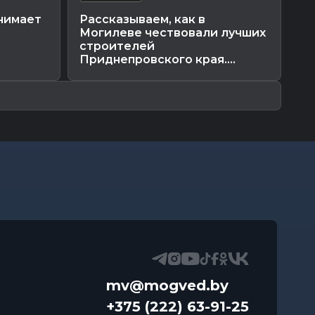
нимает
Рассказываем, как в
К
Могилеве чествовали лучших
М
строителей
се
Приднепровского края....
но
mv@mogved.by
+375 (222) 63-91-25