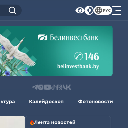
РУС
льтура
Калейдоскоп
Фотоновости
Лента новостей