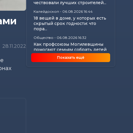
чествовали лучших строителей...
Калейдоскоп
-
06.08.2026 16:44
ами
18 вещей в доме, у которых есть
скрытый срок годности: что
пора...
Общество
-
06.08.2026 16:32
Как профсоюзы Могилевщины
28.11.2022
помогают семьям собрать детей
к новому...
Показать ещё
ие
Происшествия
-
06.08.2026 16:09
онах
Три человека пострадали в
аварии на Славгородском
шоссе в Могилеве
Экономика
-
06.08.2026 15:56
Нарушения сроков выплаты
отпускных и окончательных
расчетов выявил...