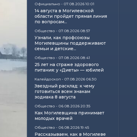
Официально
-
07.08.2026 10:01
14 августа в Могилевской
области пройдет прямая линия
по вопросам...
Общество
-
07.08.2026 08:57
Узнали, как профсоюзы
Могилевщины поддерживают
семьи и детские...
Общество
-
07.08.2026 08:41
25 лет на страже здорового
питания: у «Диеты» — юбилей
Калейдоскоп
-
07.08.2026 06:30
Звездный расклад: к чему
готовиться всем знакам
зодиака 8 августа
Общество
-
06.08.2026 20:35
Как Могилевщина принимает
молодых врачей
Общество
-
06.08.2026 19:45
Рассказываем, как в Могилеве