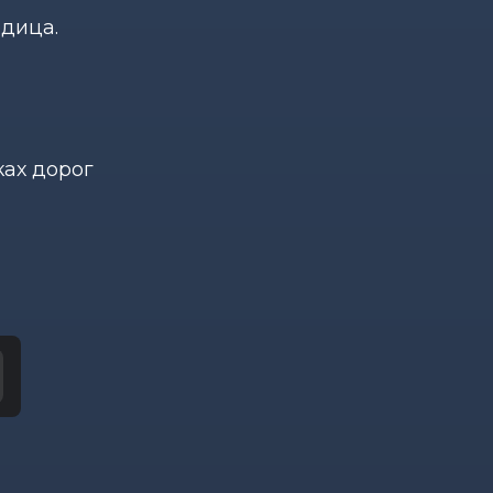
едица.
ках дорог