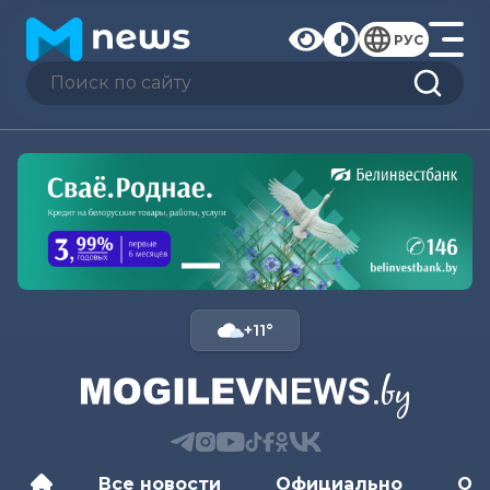
РУС
+11°
Все новости
Официально
Об