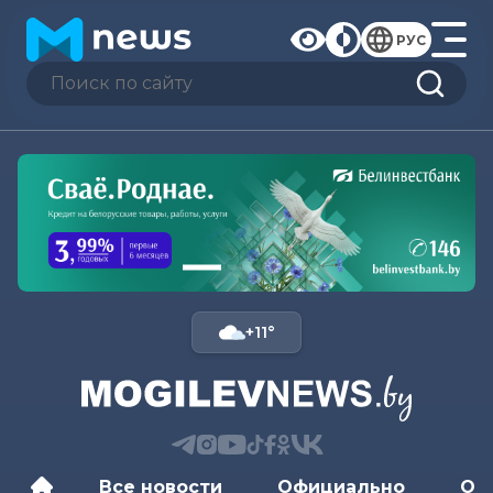
РУС
+11°
Все новости
Официально
Об