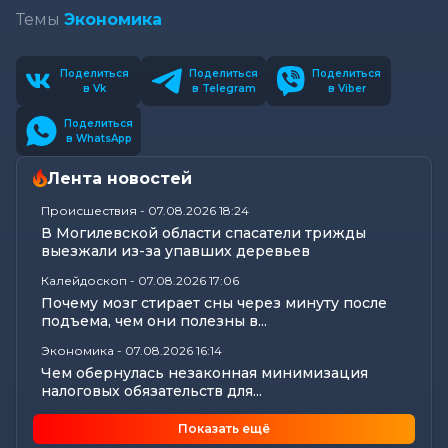
Темы
Экономика
Поделиться
Поделиться
Поделиться
в Vk
в Telegram
в Viber
Поделиться
в WhatsApp
Лента новостей
Происшествия
-
07.08.2026 18:24
В Могилевской области спасатели трижды
выезжали из-за упавших деревьев
Калейдоскоп
-
07.08.2026 17:06
Почему мозг стирает сны через минуту после
подъема, чем они полезны в...
Экономика
-
07.08.2026 16:14
Чем обернулась незаконная минимизация
налоговых обязательств для...
Все новости
-
07.08.2026 15:07
Показать ещё
Цифры, технологии и кадры: главные итоги