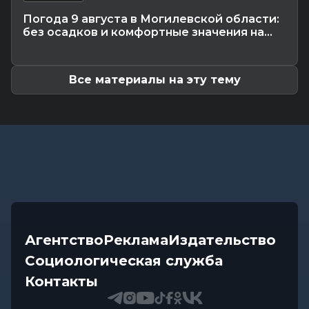
Почему мозг стирает сны через минуту после
Погода 9 августа в Могилевской области:
подъема, чем они полезны в...
без осадков и комфортные значения на...
Экономика
-
07.08.2026 16:14
Чем обернулась незаконная минимизация
налоговых обязательств для...
Все материалы на эту тему
Агентство
Реклама
Издательство
Социологическая служба
Контакты