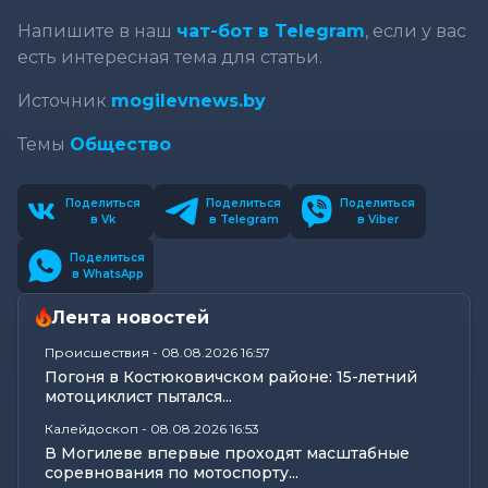
Напишите в наш
чат-бот в Telegram
, если у вас
есть интересная тема для статьи.
Источник
mogilevnews.by
Темы
Общество
Поделиться
Поделиться
Поделиться
в Vk
в Telegram
в Viber
Поделиться
в WhatsApp
Лента новостей
Происшествия
-
08.08.2026 16:57
Погоня в Костюковичском районе: 15-летний
мотоциклист пытался...
Калейдоскоп
-
08.08.2026 16:53
В Могилеве впервые проходят масштабные
соревнования по мотоспорту...