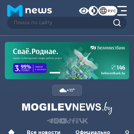
РУС
+11°
Все новости
Официально
Об