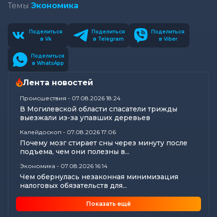
Темы
Экономика
Поделиться
Поделиться
Поделиться
в Vk
в Telegram
в Viber
Поделиться
в WhatsApp
Лента новостей
Происшествия
-
07.08.2026 18:24
В Могилевской области спасатели трижды
выезжали из-за упавших деревьев
Калейдоскоп
-
07.08.2026 17:06
Почему мозг стирает сны через минуту после
подъема, чем они полезны в...
Экономика
-
07.08.2026 16:14
Чем обернулась незаконная минимизация
налоговых обязательств для...
Все новости
-
07.08.2026 15:07
Показать ещё
Цифры, технологии и кадры: главные итоги