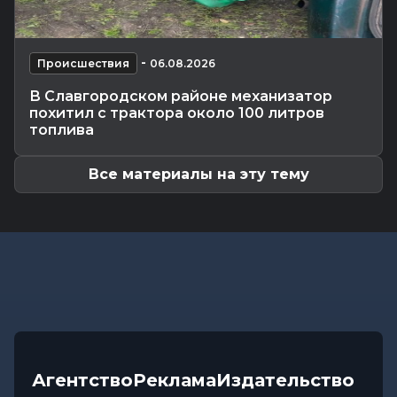
В Бобруйске с карты пенсионерки почти 800
рублей «ушли» в...
Общество
-
06.08.2026 09:35
-
Происшествия
06.08.2026
Медиадрайв в «Соснах»: журналисты «МВ»
В Славгородском районе механизатор
провели мастер-класс для...
похитил с трактора около 100 литров
Культура
-
06.08.2026 09:35
топлива
«Тайна черного квадрата»: рассказываем, где в
Могилеве открылась...
Все материалы на эту тему
Агентство
Реклама
Издательство