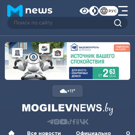
РУС
+11°
Все новости
Официально
Об