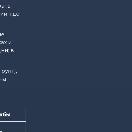
жать
ии, где
не
ах и
ни; в
рунт),
на
ужбы