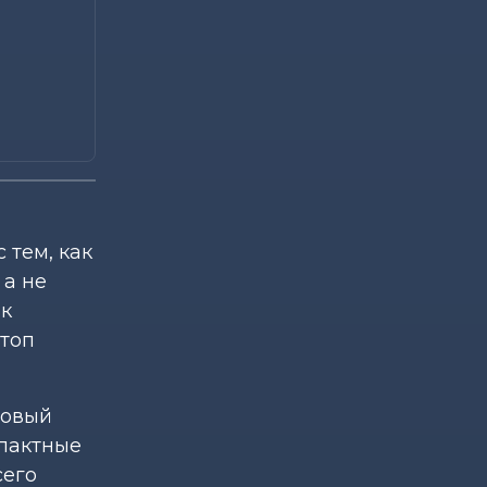
25 лет на страже здорового
питания: у «Диеты» — юбилей
Калейдоскоп
-
07.08.2026 06:30
Звездный расклад: к чему
готовиться всем знакам зодиака 8
августа
Общество
-
06.08.2026 20:35
 тем, как
 а не
Как Могилевщина принимает
молодых врачей
 к
 топ
зовый
мпактные
сего