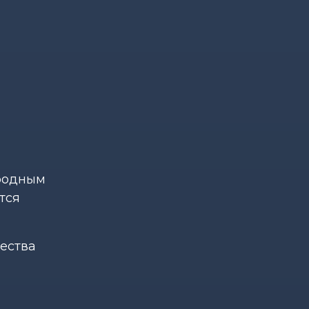
ородным
тся
чества