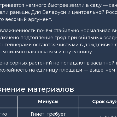
гревается намного быстрее земли в саду — са
дели раньше. Для Беларуси и центральной Росс
то весомый аргумент.
увлажненность почвы стабильно нормальная в
сключено подтопление гряд при обильных осадк
контейнерами остаются чистыми в дождливые д
я сильно наклоняться и гнуть спину.
мена сорных растений не попадают в засыпной г
урожайность на единицу площади — выше, чем 
авнение материалов
Минусы
Срок сл
гко
Гниет, требует