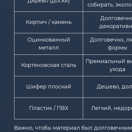
Дерево (доски)
собирать, экол
Долговечно
Кирпич / камень
декоратив
Оцинкованный
Долговечно, л
металл
формы
Премиальный ви
Кортеновская сталь
ухода
Шифер плоский
Дешево, дол
Пластик / ПВХ
Легкий, недор
Важно, чтобы материал был долговечным 