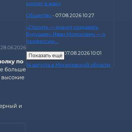
коллег в жару
Общество
-
07.08.2026 10:27
«Строить — значит создавать
будущее»: Иван Молокович — о
профессии,...
28.06.2026
Официально
-
07.08.2026 10:01
Показать ещё
полку по
14 августа в Могилевской области
се больше
пройдет прямая линия по
а высокие
вопросам...
Общество
-
07.08.2026 08:57
Узнали, как профсоюзы
нерный и
Могилевщины поддерживают
семьи и детские...
Общество
-
07.08.2026 08:41