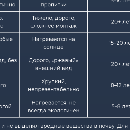
5–10 ле
огично
пропитки
,
Тяжело, дорого,
20+ ле
но
сложнее монтаж
юбые
Нагревается на
15–20 л
солнце
д, без
Дорого, «ржавый»
20+ ле
внешний вид
Хрупкий,
го
8–12 ле
непрезентабельно
Нагревается, не
огой
5–8 ле
всегда экологичен
и не выделял вредные вещества в почву. Для