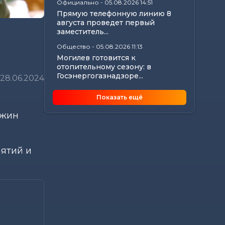
Официально
-
05.08.2026 14:51
Прямую телефонную линию 8
августа проведет первый
заместитель...
Общество
-
05.08.2026 11:13
Могилев готовится к
отопительному сезону: в
Госэнергогазнадзоре...
28.06.2024
Калейдоскоп
-
05.08.2026 10:56
Показать ещё
Что происходит с организмом,
если каждый день проходить
ужин
10 000 шагов
Главное
-
05.08.2026 10:45
Анатолий Исаченко рассмотрел
ятий и
актуальные вопросы жителей
Могилевской...
Происшествия
-
05.08.2026 10:30
В Быхове спасли женщину,
которая начала тонуть на
городском пляже