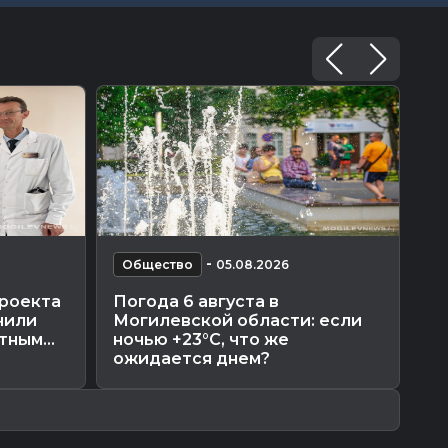
-
Общество
05.08.2026
О
проекта
Погода 6 августа в
Мо
чили
Могилевской области: если
от
ным...
ночью +23°С, что же
Го
ожидается днем?
ра