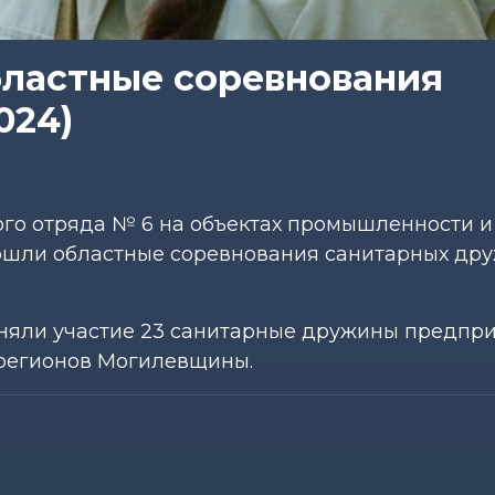
бластные соревнования
024)
ого отряда № 6 на объектах промышленности и
ошли областные соревнования санитарных др
няли участие 23 санитарные дружины предпри
 регионов Могилевщины.