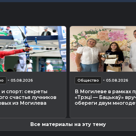
-
-
во
05.08.2026
Общество
05.08.2026
и спорт: секреты
В Могилеве в рамках 
го счастья лучников
«Трэці — Бацькаў» вру
овых из Могилева
обереги двум многодет
Все материалы на эту тему