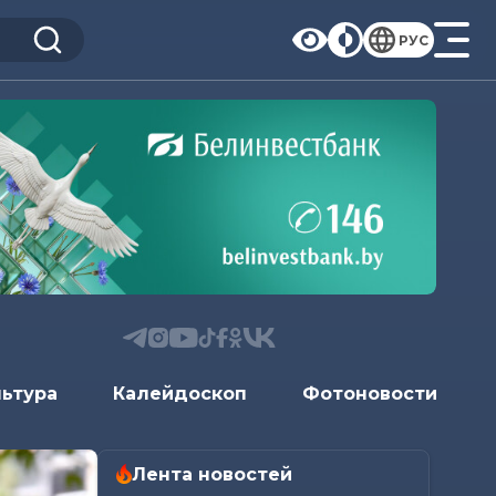
РУС
льтура
Калейдоскоп
Фотоновости
Лента новостей