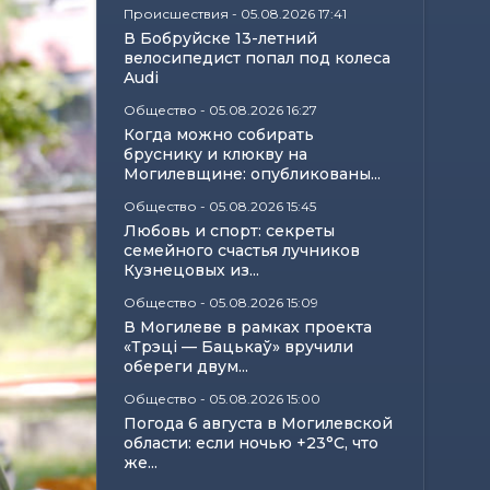
Происшествия
-
05.08.2026 17:41
В Бобруйске 13-летний
велосипедист попал под колеса
Audi
Общество
-
05.08.2026 16:27
Когда можно собирать
бруснику и клюкву на
Могилевщине: опубликованы...
Общество
-
05.08.2026 15:45
Любовь и спорт: секреты
семейного счастья лучников
Кузнецовых из...
Общество
-
05.08.2026 15:09
В Могилеве в рамках проекта
«Трэці — Бацькаў» вручили
обереги двум...
Общество
-
05.08.2026 15:00
Погода 6 августа в Могилевской
области: если ночью +23°С, что
же...