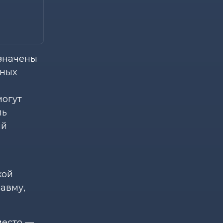
значены
пных
могут
ль
ий
кой
авму,
место —