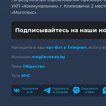
УКП «Коммунальник» г. Климовичи; 2 ме
«Моготекс».
Подписывайтесь на наши но
Напишите в наш
чат-бот в Telegram
, если у 
Источник
mogilevnews.by
Темы
Общество
Теги
МЧС
Поделиться
Поделиться
Поделиться
в Vk
в Telegram
в Viber