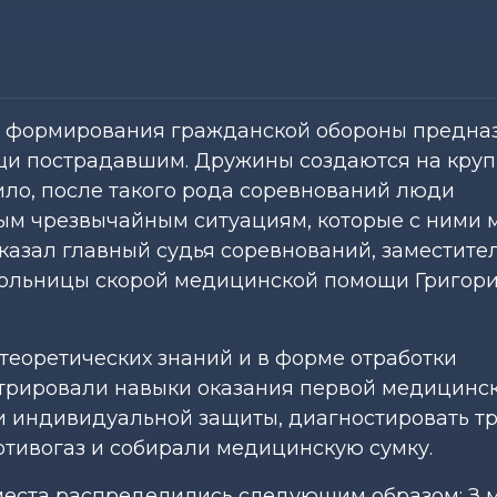
е формирования гражданской обороны предна
щи пострадавшим. Дружины создаются на кру
ило, после такого рода соревнований люди
ым чрезвычайным ситуациям, которые с ними 
казал главный судья соревнований, заместите
больницы скорой медицинской помощи Григор
теоретических знаний и в форме отработки
стрировали навыки оказания первой медицинс
и индивидуальной защиты, диагностировать тр
отивогаз и собирали медицинскую сумку.
места распределились следующим образом: З 