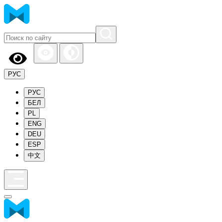
РУС
РУС
БЕЛ
PL
ENG
DEU
ESP
中文