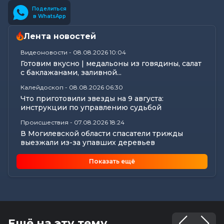
Поделиться
в WhatsApp
Лента новостей
Видеоновости
-
08.08.2026 10:04
Готовим вкусно | медальоны из говядины, салат
с баклажанами, заливной...
Калейдоскоп
-
08.08.2026 06:30
Что приготовили звезды на 9 августа:
инструкции по управлению судьбой
Происшествия
-
07.08.2026 18:24
В Могилевской области спасатели трижды
выезжали из-за упавших деревьев
Калейдоскоп
-
07.08.2026 17:06
Показать ещё
Почему мозг стирает сны через минуту после
подъема, чем они полезны в...
Экономика
-
07.08.2026 16:14
Чем обернулась незаконная минимизация
налоговых обязательств для...
Ещё на эту тему