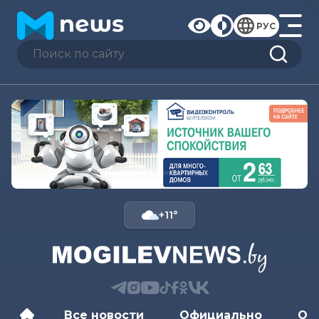
РУС
+11°
Все новости
Официально
Об