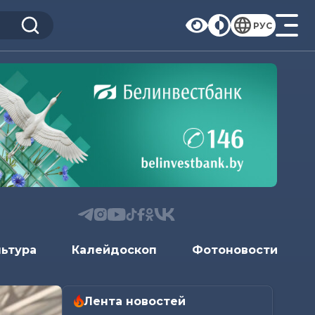
РУС
льтура
Калейдоскоп
Фотоновости
Лента новостей