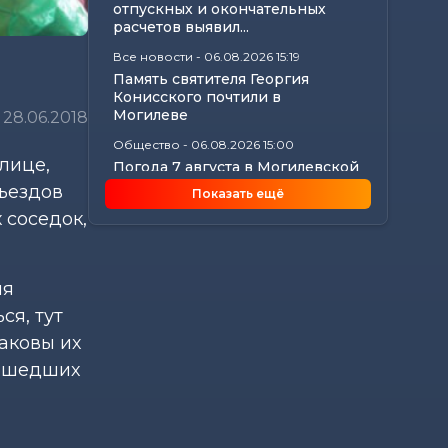
отпускных и окончательных
расчетов выявил...
Все новости
-
06.08.2026 15:19
Память святителя Георгия
Конисского почтили в
Могилеве
28.06.2018
Общество
-
06.08.2026 15:00
блице,
Погода 7 августа в Могилевской
области: ливни, град,
дъездов
Показать ещё
шквалистый...
 соседок,
Происшествия
-
06.08.2026 14:07
В Славгородском районе
механизатор похитил с
ия
трактора около 100...
ся, тут
Общество
-
06.08.2026 13:32
каковы их
Как не стать жертвой жары и
какие сюрпризы готовит
рошедших
погода до конца...