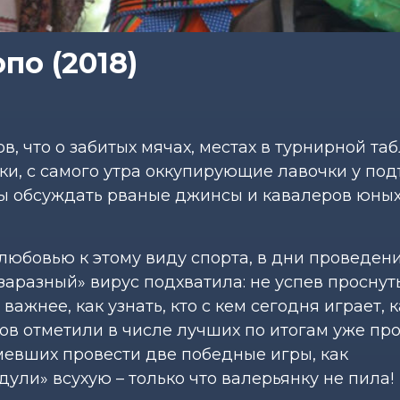
по (2018)
, что о забитых мячах, местах в турнирной та
ки, с самого утра оккупирующие лавочки у по
обы обсуждать рваные джинсы и кавалеров юных
 любовью к этому виду спорта, в дни проведен
заразный» вирус подхватила: не успев проснуть
ажнее, как узнать, кто с кем сегодня играет, 
оков отметили в числе лучших по итогам уже п
умевших провести две победные игры, как
дули» всухую – только что валерьянку не пила!