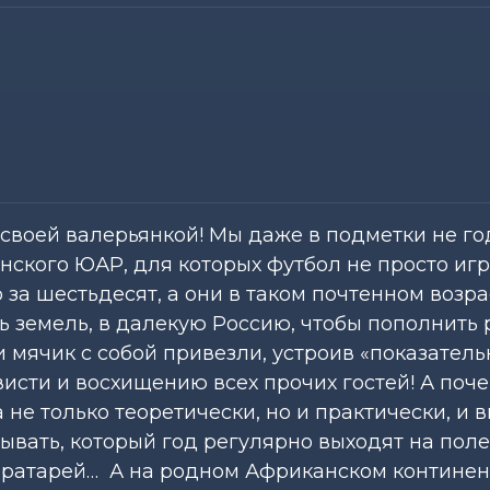
о своей валерьянкой! Мы даже в подметки не г
кого ЮАР, для которых футбол не просто игра
за шестьдесят, а они в таком почтенном возра
ь земель, в далекую Россию, чтобы пополнить
 мячик с собой привезли, устроив «показател
исти и восхищению всех прочих гостей! А поче
не только теоретически, но и практически, и 
тывать, который год регулярно выходят на поле
вратарей… А на родном Африканском контине