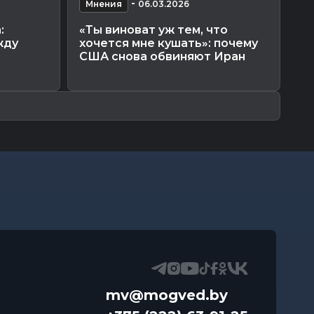
-
Мнения
06.03.2026
М
:
«Ты виноват уж тем, что
Ев
жду
хочется мне кушать»: почему
са
США снова обвиняют Иран
«в
mv@mogved.by