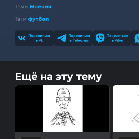
Темы
Мнения
Теги
футбол
Поделиться
Поделиться
Поделиться
в Vk
в Telegram
в Viber
Ещё на эту тему