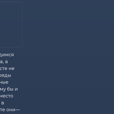
одимся
, а
сте не
 ряды
ьные
му бы и
вместо
 в
нте они—