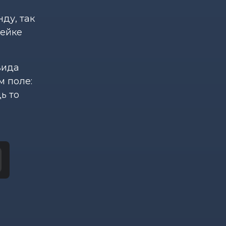
ду, так
мейке
вида
м поле:
ь то