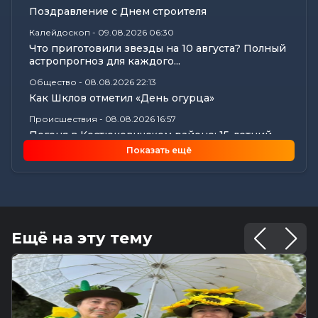
Поздравление с Днем строителя
Калейдоскоп
-
09.08.2026 06:30
Что приготовили звезды на 10 августа? Полный
астропрогноз для каждого...
Общество
-
08.08.2026 22:13
Как Шклов отметил «День огурца»
Происшествия
-
08.08.2026 16:57
Погоня в Костюковичском районе: 15-летний
мотоциклист пытался...
Показать ещё
Калейдоскоп
-
08.08.2026 16:53
В Могилеве впервые проходят масштабные
соревнования по мотоспорту...
Происшествия
-
08.08.2026 16:51
Смертельное ДТП в Белыничском районе:
Ещё на эту тему
мотоциклист погиб на месте
Общество
-
08.08.2026 15:00
Погода 9 августа в Могилевской области: без
осадков и комфортные...
Видеоновости
-
08.08.2026 10:04