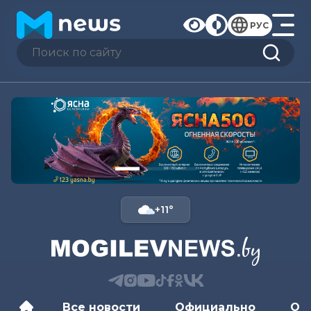
РУС
+11°
Все новости
Официально
Об