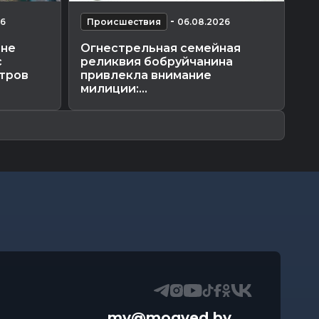
-
26
Происшествия
06.08.2026
П
оне
Огнестрельная семейная
В 
с
реликвия бобруйчанина
пе
итров
привлекла внимание
ру
милиции:...
ка
mv@mogved.by