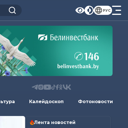
РУС
льтура
Калейдоскоп
Фотоновости
Лента новостей