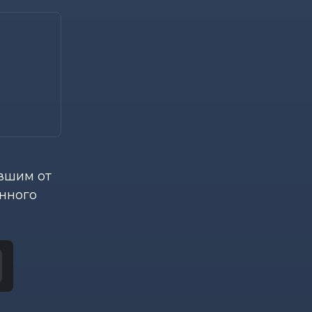
и
вшим от
нного