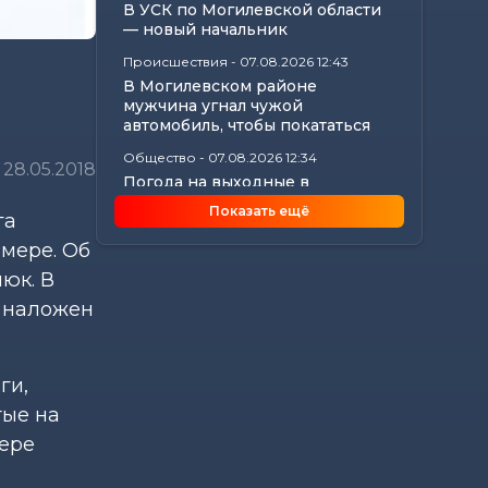
В УСК по Могилевской области
— новый начальник
Происшествия
-
07.08.2026 12:43
В Могилевском районе
мужчина угнал чужой
автомобиль, чтобы покататься
Общество
-
07.08.2026 12:34
28.05.2018
Погода на выходные в
Могилевской области:
Показать ещё
га
комфортная летняя прохлада,...
мере. Об
Общество
-
07.08.2026 11:20
Забота о тех, кто на посту:
юк. В
активистки БСЖ поддержали
о наложен
коллег в жару
Общество
-
07.08.2026 10:27
«Строить — значит создавать
ги,
будущее»: Иван Молокович — о
профессии,...
тые на
мере