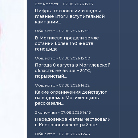
Все новости
-
07.08.2026 15:07
Цифры, технологии и кадры:
главные итоги вступительной
кампании...
Общество
-
07.08.2026 15:05
В Могилеве предали земле
останки более 140 жертв
геноцида...
Общество
-
07.08.2026 15:00
Погода 8 августа в Могилевской
области: не выше +24°С,
порывистый...
Общество
-
07.08.2026 14:32
Какие ограничения действуют
на водоемах Могилевщины,
рассказали...
Экономика
-
07.08.2026 14:16
Передовиков жатвы чествовали
в Костюковичском районе
Общество
-
07.08.2026 13:46