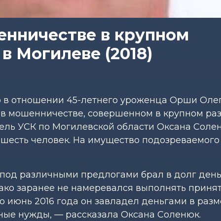
енничестве в крупном
в Могилеве (2018)
о в отношении 45-летнего уроженца Орши Оле
 в мошенничестве, совершенном в крупном раз
ль УСК по Могилевской области Оксана Солен
шесть человек. На имущество подозреваемог
под различными предлогами брал в долг день
ако заранее не намеревался выполнять приня
по июнь 2016 года он завладел деньгами в раз
чные нужды, — рассказала Оксана Соленюк.