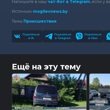
Напишите в наш
чат-бот в Telegram
, если у 
Источник
mogilevnews.by
Темы
Происшествия
Поделиться
Поделиться
Поделиться
в Vk
в Telegram
в Viber
Ещё на эту тему