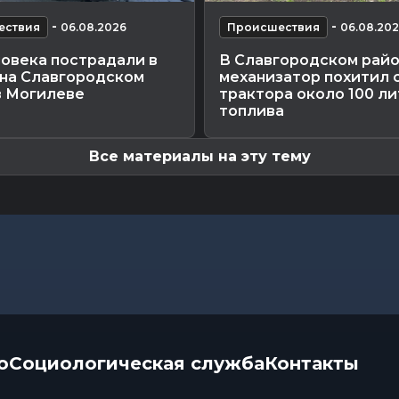
-
-
ествия
06.08.2026
Происшествия
06.08.20
ловека пострадали в
В Славгородском рай
 на Славгородском
механизатор похитил 
в Могилеве
трактора около 100 л
топлива
Все материалы на эту тему
о
Социологическая служба
Контакты