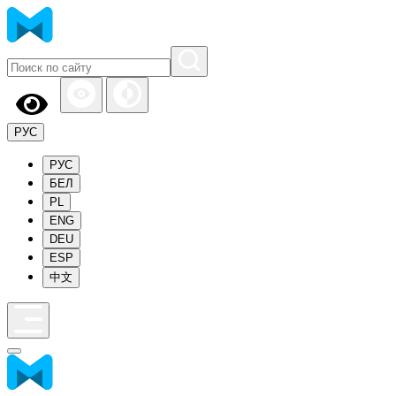
РУС
РУС
БЕЛ
PL
ENG
DEU
ESP
中文