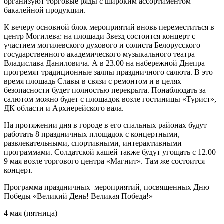
организуют торговые ряды с широким ассортиментом
бакалейной продукции.
К вечеру основной блок мероприятий вновь переместиться в
центр Могилева: на площади Звезд состоится концерт с
участием могилевского духового и солиста Белорусского
государственного академического музыкального театра
Владислава Даниловича. А в 23.00 на набережной Днепра
прогремят традиционные залпы праздничного салюта. В это
время площадь Славы в связи с ремонтом и в целях
безопасности будет полностью перекрыта. Понаблюдать за
салютом можно будет с площадок возле гостиницы «Турист»,
ДК области и Архиерейского вала.
На протяжении дня в городе в его спальных районах будут
работать 8 праздничных площадок с концертными,
развлекательными, спортивными, интерактивными
программами. Солдатской кашей также будут угощать с 12.00
9 мая возле торгового центра «Магнит». Там же состоится
концерт.
Программа праздничных мероприятий, посвященных Дню
Победы «Великий День! Великая Победа!»
4 мая (пятница)