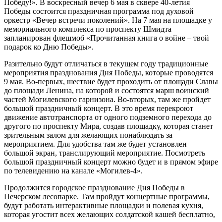
Победу!». В воскресный вечер 6 мая в сквере 40-летия
Победы состоится праздничная программа под духовой
оркестр «Вечер встречи поколений». На 7 мая на площадке у
мемориального комплекса по проспекту Шмидта
запланирован флешмоб «Прочитанная книга о войне – твой
подарок ко Дню Победы».
Разительно будут отличаться в текущем году традиционные
мероприятия празднования Дня Победы, которые проводятся
9 мая. Во-первых, шествие будет проходить от площади Славы
до площади Ленина, на которой и состоятся марш воинский
частей Могилевского гарнизона. Во-вторых, там же пройдет
большой праздничный концерт. В это время перекроют
движение автотранспорта от одного подземного перехода до
другого по проспекту Мира, создав площадку, которая станет
зрительным залом для желающих понаблюдать за
мероприятием. Для удобства там же будет установлен
большой экран, транслирующий мероприятие. Посмотреть
большой праздничный концерт можно будет и в прямом эфире
по телевидению на канале «Могилев-4».
Продолжится городское празднование Дня Победы в
Печерском лесопарке. Там пройдут концертные программы,
будут работать интерактивные площадки и полевая кухня,
которая угостит всех желающих солдатской кашей бесплатно,