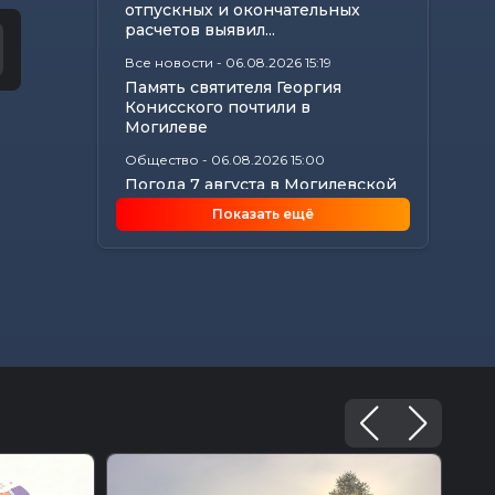
отпускных и окончательных
расчетов выявил...
Все новости
-
06.08.2026 15:19
Память святителя Георгия
Конисского почтили в
Могилеве
Общество
-
06.08.2026 15:00
Погода 7 августа в Могилевской
области: ливни, град,
Показать ещё
шквалистый...
Происшествия
-
06.08.2026 14:07
В Славгородском районе
механизатор похитил с
трактора около 100...
Общество
-
06.08.2026 13:32
Как не стать жертвой жары и
какие сюрпризы готовит
погода до конца...