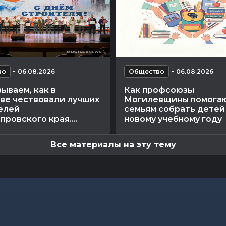
-
-
во
06.08.2026
Общество
06.08.2026
ываем, как в
Как профсоюзы
ве чествовали лучших
Могилевщины помога
елей
семьям собрать детей
ровского края....
новому учебному году
Все материалы на эту тему