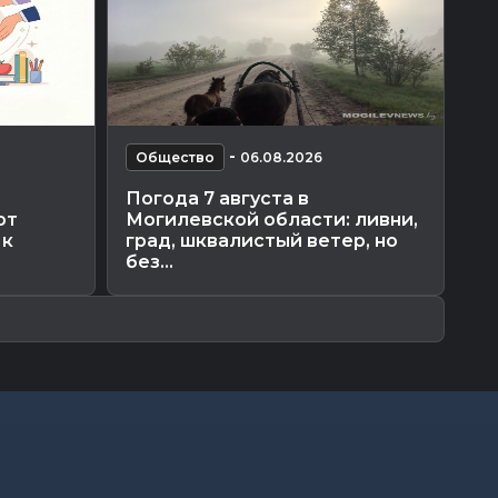
-
Общество
06.08.2026
О
Погода 7 августа в
Ка
ют
Могилевской области: ливни,
ка
 к
град, шквалистый ветер, но
по
без...